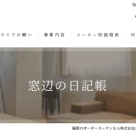
福
ンテリアの願い
事業内容
メーカー別価格表
対
オーダーカーテン
糸
クロス張り替え
久
窓辺の日記帳
内装リフォーム
春
糟
大
福岡のオーダーカーテンなら株式会社