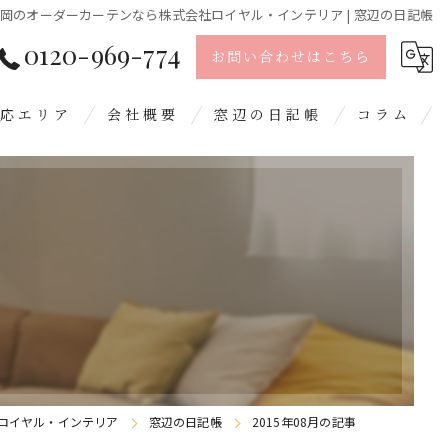
岡のオーダーカーテンなら株式会社ロイヤル・インテリア | 窓辺の日記帳
0120-969-774
お問い合わせはこちら
応エリア
会社概要
窓辺の日記帳
コラム
島市
留米市
日市
屋郡
野城市
ロイヤル・インテリア
窓辺の日記帳
2015年08月の記事