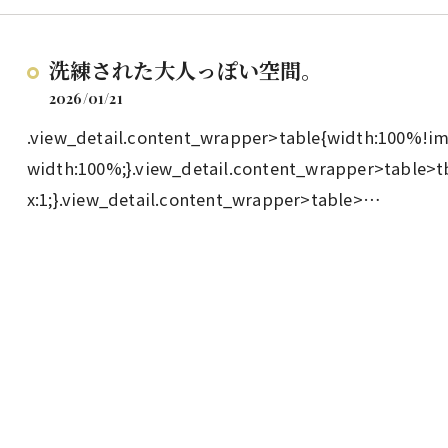
洗練された大人っぽい空間。
2026/01/21
.view_detail.content_wrapper>table{width:100%!i
width:100%;}.view_detail.content_wrapper>table>t
x:1;}.view_detail.content_wrapper>table>…