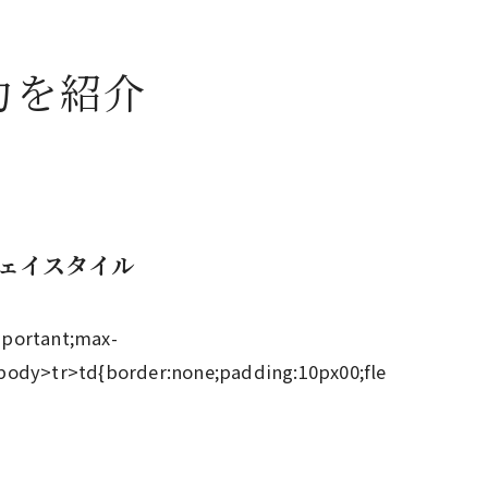
力を紹介
ェイスタイル
mportant;max-
body>tr>td{border:none;padding:10px00;fle