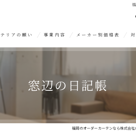
福
ンテリアの願い
事業内容
メーカー別価格表
対
オーダーカーテン
糸
クロス張り替え
久
窓辺の日記帳
内装リフォーム
春
糟
大
福岡のオーダーカーテンなら株式会社