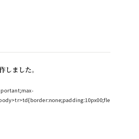
作しました。
mportant;max-
body>tr>td{border:none;padding:10px00;fle