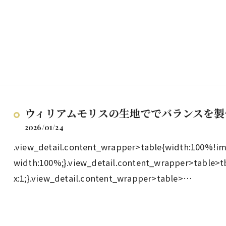
ウィリアムモリスの生地ででバランスを製
2026/01/24
.view_detail.content_wrapper>table{width:100%!i
width:100%;}.view_detail.content_wrapper>table>t
x:1;}.view_detail.content_wrapper>table>…