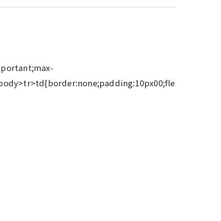
mportant;max-
body>tr>td{border:none;padding:10px00;fle