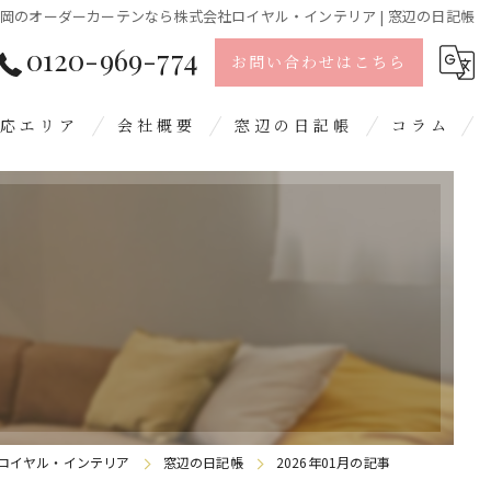
岡のオーダーカーテンなら株式会社ロイヤル・インテリア | 窓辺の日記帳
0120-969-774
お問い合わせはこちら
応エリア
会社概要
窓辺の日記帳
コラム
島市
留米市
日市
屋郡
野城市
ロイヤル・インテリア
窓辺の日記帳
2026年01月の記事