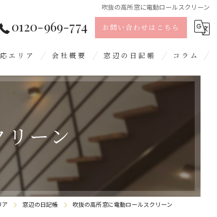
吹抜の高所窓に電動ロールスクリーン
0120-969-774
お問い合わせはこちら
応エリア
会社概要
窓辺の日記帳
コラム
島市
留米市
クリーン
日市
屋郡
野城市
リア
窓辺の日記帳
吹抜の高所窓に電動ロールスクリーン