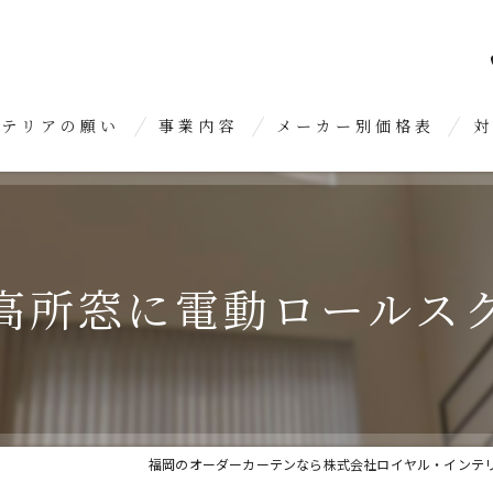
ンテリアの願い
事業内容
メーカー別価格表
対
オーダーカーテン
糸
クロス張り替え
久
高所窓に電動ロールス
内装リフォーム
春
糟
大
福岡のオーダーカーテンなら株式会社ロイヤル・インテ