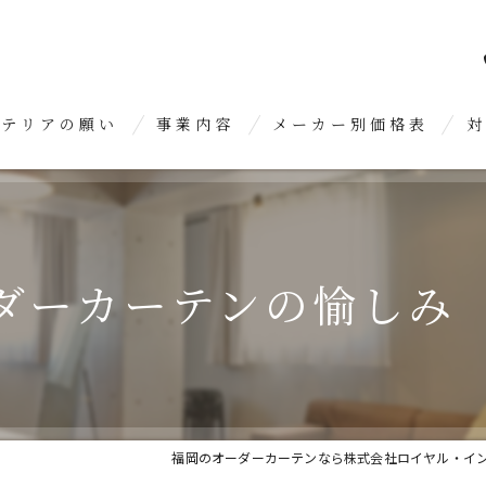
ンテリアの願い
事業内容
メーカー別価格表
対
オーダーカーテン
糸
クロス張り替え
久
ダーカーテンの愉しみ
内装リフォーム
春
糟
大
福岡のオーダーカーテンなら株式会社ロイヤル・イ