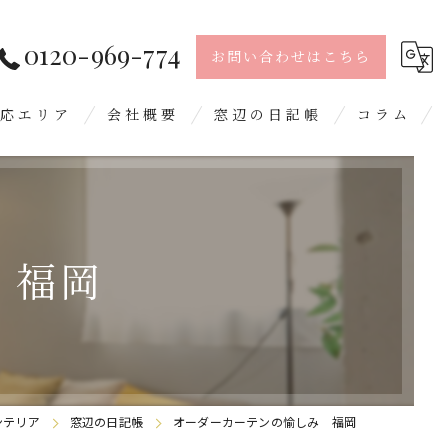
0120-969-774
お問い合わせはこちら
応エリア
会社概要
窓辺の日記帳
コラム
島市
留米市
 福岡
日市
屋郡
野城市
ンテリア
窓辺の日記帳
オーダーカーテンの愉しみ 福岡