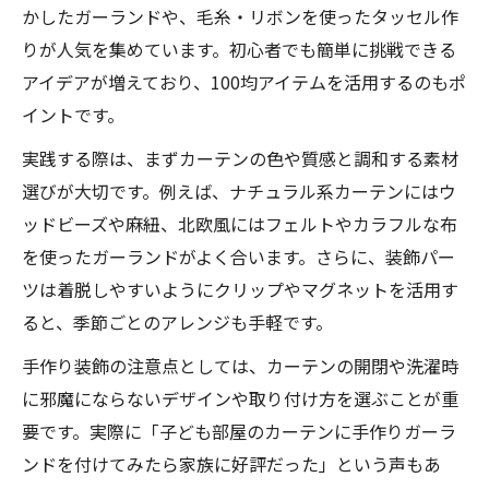
かしたガーランドや、毛糸・リボンを使ったタッセル作
カーテンバランスで窓辺をおしゃれに飾る
りが人気を集めています。初心者でも簡単に挑戦できる
ポイント
アイデアが増えており、100均アイテムを活用するのもポ
ガーランドを使ったカーテン装飾の楽しみ
イントです。
方
実践する際は、まずカーテンの色や質感と調和する素材
バランスカーテンの種類と取り入れ方のコ
選びが大切です。例えば、ナチュラル系カーテンにはウ
ツ
ッドビーズや麻紐、北欧風にはフェルトやカラフルな布
カーテン飾りを加えて華やかさを増す工夫
を使ったガーランドがよく合います。さらに、装飾パー
カーテン装飾にガーランドを取り入れるア
ツは着脱しやすいようにクリップやマグネットを活用す
イデア
ると、季節ごとのアレンジも手軽です。
手作り装飾の注意点としては、カーテンの開閉や洗濯時
に邪魔にならないデザインや取り付け方を選ぶことが重
要です。実際に「子ども部屋のカーテンに手作りガーラ
ンドを付けてみたら家族に好評だった」という声もあ