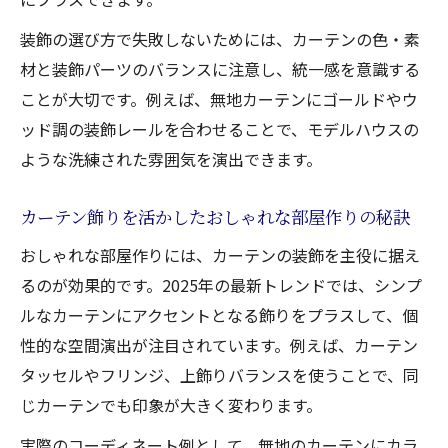
簡単にできるカーテン飾りの作り方とコツ
装飾の選び方で失敗しないためには、カーテンの色・素
ガーランドでカーテンを華やかに演出する
材と装飾パーツのバランスに注意し、統一感を意識する
方法
ことが大切です。例えば、無地カーテンにゴールドやウ
カーテン飾りを工夫して自分だけの空間を
ッド調の装飾レールを合わせることで、モデルハウスの
作る
ような洗練された雰囲気を演出できます。
カーテン装飾におすすめの手作り素材と技
法
カーテン飾りを活かしたおしゃれな部屋作りの秘訣
遮光カーテン選びの注意点と快適な使い方
おしゃれな部屋作りには、カーテンの装飾を主役に据え
カーテン選びで失敗しない遮光タイプの見
るのが効果的です。2025年の最新トレンドでは、シンプ
極め方
ルなカーテンにアクセントとなる飾りをプラスして、個
遮光カーテンのデメリットと快適に使う工
性的な空間演出が注目されています。例えば、カーテン
夫
タッセルやフリンジ、上飾りバランスを使うことで、同
カーテンで光とプライバシーを両立させる
じカーテンでも印象が大きく変わります。
方法
実際のコーディネート例として、無地のカーテンにカラ