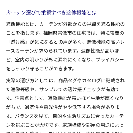
カーテンで実現する通気性と防犯のバラン
カーテン選びで重視すべき遮像機能とは
ス
遮像機能とは、カーテンが外部からの視線を遮る性能の
透けないレースで風通しを確保する方法
ことを指します。福岡県宗像市の住宅では、特に夜間の
遮光カーテンとカーテンの組み合わせ術
「透け感」が気になるとの声が多く、遮像機能の高いレ
遮熱機能付きカーテンのメリットと選び方
ースカーテンが求められています。遮像性能が高いほ
カーテンの生地選びで快適さを向上させる
ど、室内の明かりが外に漏れにくくなり、プライバシー
をしっかり守ることができます。
実際の選び方としては、商品タグやカタログに記載され
た遮像等級や、サンプルでの透け感チェックが有効で
す。注意点として、遮像機能が高いほど生地が厚くなり
がちで、通気性や採光性がやや低下する場合がありま
す。バランスを見て、目的や生活リズムに合ったカーテ
ンを選ぶことが大切です。家族構成や部屋の用途によっ