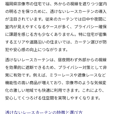
福岡県宗像市の住宅では、外からの視線を遮りつつ室内
透けないレースカーテンがもたらす快適性
の明るさを保つために、透けないレースカーテンの導入
遮光レースカーテンで昼夜の視線をカット
が注目されています。従来のカーテンでは日中や夜間に
室内を明るく保つカーテン選びのコツ
室内が見えやすくなるケースが多く、プライバシー確保
ツーワンスタイルカーテンの活用方法
に課題を感じる方も少なくありません。特に住宅が密集
室内の明るさ守るカーテンの選び方
するエリアや道路沿いの住まいでは、カーテン選びが防
カーテン選びで室内の採光性を最大化
犯や安心感の向上につながります。
透けないレースと遮光のバランスを考える
透けないレースカーテンは、昼夜問わず外部からの視線
ホームセンターのカーテン遮光1級の使い方
を効果的に遮断できるため、プライバシー対策として非
と注意点
常に有効です。例えば、ミラーレースや遮像レースなど
明るさを損なわない透けないカーテン活用
機能性の高い商品が増えており、宗像市のような気候変
術
化の激しい地域でも快適に利用できます。これにより、
安心してくつろげる住空間を実現しやすくなります。
遮熱機能付きカーテンで快適な室温を保つ
昼夜問わずプライバシーを保つ方法
透けないレースカーテンの特徴と選び方