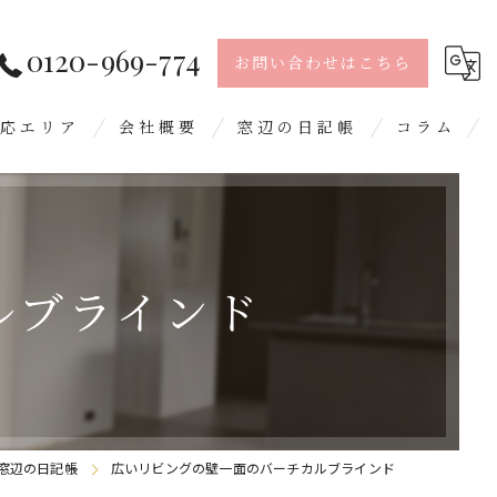
0120-969-774
お問い合わせはこちら
応エリア
会社概要
窓辺の日記帳
コラム
島市
留米市
ルブラインド
日市
屋郡
野城市
窓辺の日記帳
広いリビングの壁一面のバーチカルブラインド