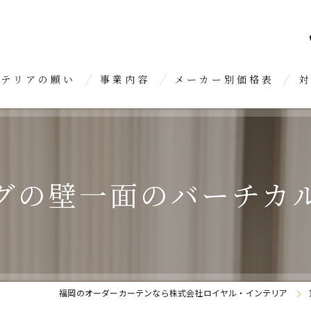
ンテリアの願い
事業内容
メーカー別価格表
対
オーダーカーテン
糸
クロス張り替え
久
グの壁一面のバーチカ
内装リフォーム
春
糟
大
福岡のオーダーカーテンなら株式会社ロイヤル・インテリア