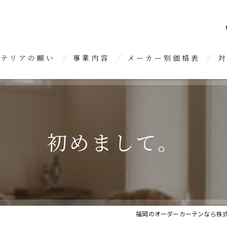
ンテリアの願い
事業内容
メーカー別価格表
対
オーダーカーテン
糸
クロス張り替え
久
初めまして。
内装リフォーム
春
糟
大
福岡のオーダーカーテンなら株