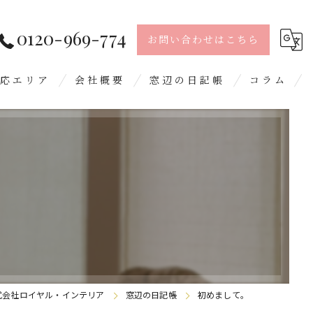
0120-969-774
お問い合わせはこちら
応エリア
会社概要
窓辺の日記帳
コラム
島市
留米市
日市
屋郡
野城市
式会社ロイヤル・インテリア
窓辺の日記帳
初めまして。