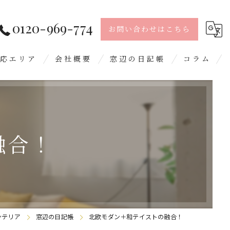
0120-969-774
お問い合わせはこちら
応エリア
会社概要
窓辺の日記帳
コラム
島市
留米市
融合！
日市
屋郡
野城市
ンテリア
窓辺の日記帳
北欧モダン＋和テイストの融合！