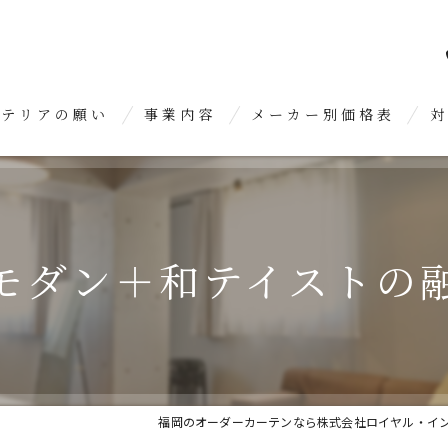
ンテリアの願い
事業内容
メーカー別価格表
対
オーダーカーテン
糸
クロス張り替え
久
モダン＋和テイストの
内装リフォーム
春
糟
大
福岡のオーダーカーテンなら株式会社ロイヤル・イ